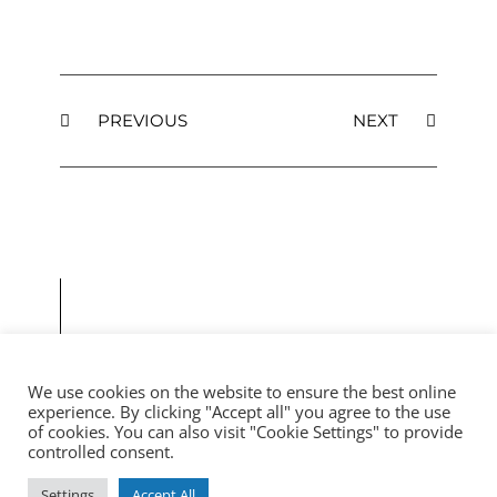
PREVIOUS
NEXT
MORE
We use cookies on the website to ensure the best online
experience. By clicking "Accept all" you agree to the use
ARTICLES
of cookies. You can also visit "Cookie Settings" to provide
controlled consent.
Settings
Accept All
© 2026 Fistula Protect. All rights reserved.